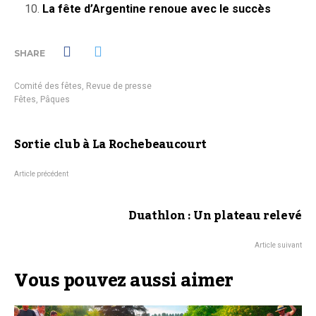
La fête d’Argentine renoue avec le succès
SHARE
Comité des fêtes
,
Revue de presse
Fêtes
,
Pâques
Sortie club à La Rochebeaucourt
Article précédent
Duathlon : Un plateau relevé
Article suivant
Vous pouvez aussi aimer