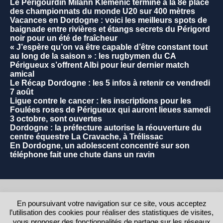
Le Périgourdin Milann Klemenic termine à la 8e place
des championnats du monde U20 sur 400 mètres
Vacances en Dordogne : voici les meilleurs spots de
baignade entre rivières et étangs secrets du Périgord
noir pour un été de fraîcheur
« J’espère qu’on va être capable d’être constant tout
au long de la saison » : les rugbymen du CA
Périgueux s’offrent Albi pour leur dernier match
amical
Le Récap Dordogne : les 5 infos à retenir ce vendredi
7 août
Ligue contre le cancer : les inscriptions pour les
Foulées roses de Périgueux qui auront lieues samedi
3 octobre, sont ouvertes
Dordogne : la préfecture autorise la réouverture du
centre équestre La Cravache, à Trélissac
En Dordogne, un adolescent concentré sur son
téléphone fait une chute dans un ravin
2021 - Commune de La Rochebeaucourt et Argentine.
En poursuivant votre navigation sur ce site, vous acceptez
l’utilisation des cookies pour réaliser des statistiques de visites,
RETOUR AU HAUT DE LA PAGE
vous proposer des fonctionnalités de partage sur les réseaux