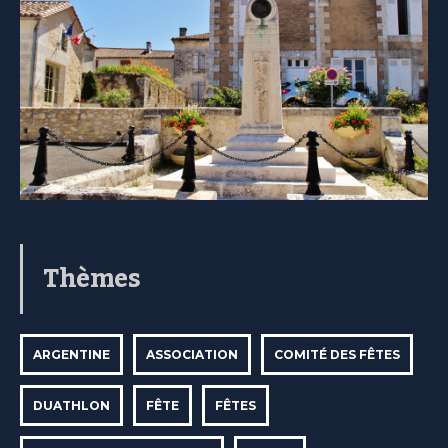
Thèmes
ARGENTINE
ASSOCIATION
COMITÉ DES FÊTES
DUATHLON
FÊTE
FÊTES