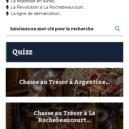
La Noblesse en sursis…
La Révolution à La Rochebeaucourt…
La ligne de démarcation…
Quizz
Chasse au Trésor à Argentine…
Chasse au Trésor à La
Rochebeaucourt…