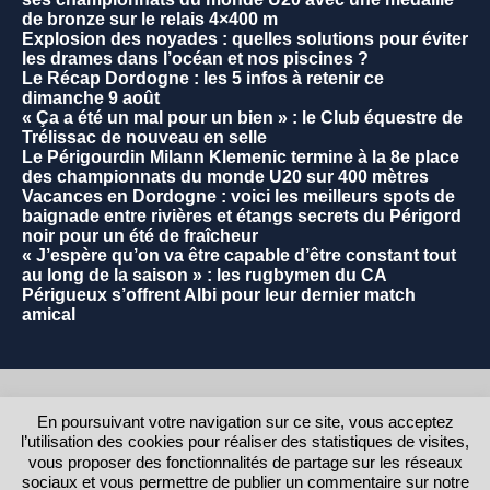
de bronze sur le relais 4×400 m
Explosion des noyades : quelles solutions pour éviter
les drames dans l’océan et nos piscines ?
Le Récap Dordogne : les 5 infos à retenir ce
dimanche 9 août
« Ça a été un mal pour un bien » : le Club équestre de
Trélissac de nouveau en selle
Le Périgourdin Milann Klemenic termine à la 8e place
des championnats du monde U20 sur 400 mètres
Vacances en Dordogne : voici les meilleurs spots de
baignade entre rivières et étangs secrets du Périgord
noir pour un été de fraîcheur
« J’espère qu’on va être capable d’être constant tout
au long de la saison » : les rugbymen du CA
Périgueux s’offrent Albi pour leur dernier match
amical
2021 - Commune de La Rochebeaucourt et Argentine.
En poursuivant votre navigation sur ce site, vous acceptez
l’utilisation des cookies pour réaliser des statistiques de visites,
RETOUR AU HAUT DE LA PAGE
vous proposer des fonctionnalités de partage sur les réseaux
sociaux et vous permettre de publier un commentaire sur notre
Contact