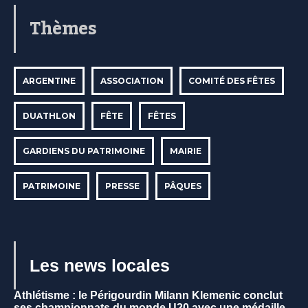
Thèmes
ARGENTINE
ASSOCIATION
COMITÉ DES FÊTES
DUATHLON
FÊTE
FÊTES
GARDIENS DU PATRIMOINE
MAIRIE
PATRIMOINE
PRESSE
PÂQUES
Les news locales
Athlétisme : le Périgourdin Milann Klemenic conclut
ses championnats du monde U20 avec une médaille