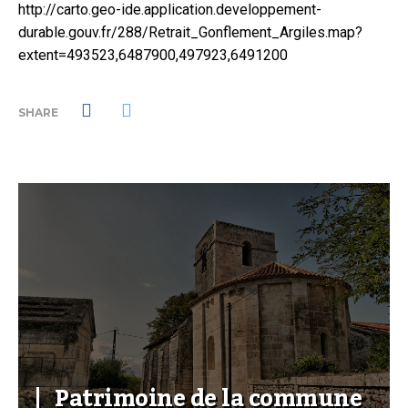
http://carto.geo-ide.application.developpement-
durable.gouv.fr/288/Retrait_Gonflement_Argiles.map?
extent=493523,6487900,497923,6491200
SHARE
Patrimoine de la commune