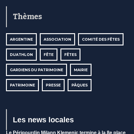
Thèmes
ARGENTINE
ASSOCIATION
COMITÉ DES FÊTES
DUATHLON
FÊTE
FÊTES
GARDIENS DU PATRIMOINE
MAIRIE
PATRIMOINE
PRESSE
PÂQUES
Les news locales
Le Périgourdin Milann Klemenic termine à la 8e place