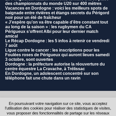
des championnats du monde U20 sur 400 mètres
Vacances en Dordogne : voici les meilleurs spots de
baignade entre rivières et étangs secrets du Périgord
noir pour un été de fraîcheur
« J’espère qu’on va être capable d’être constant tout
au long de la saison » : les rugbymen du CA
Périgueux s’offrent Albi pour leur dernier match
amical
Le Récap Dordogne : les 5 infos à retenir ce vendredi
7 août
Ligue contre le cancer : les inscriptions pour les
Foulées roses de Périgueux qui auront lieues samedi
3 octobre, sont ouvertes
Dordogne : la préfecture autorise la réouverture du
centre équestre La Cravache, à Trélissac
En Dordogne, un adolescent concentré sur son
téléphone fait une chute dans un ravin
2021 - Commune de La Rochebeaucourt et Argentine.
En poursuivant votre navigation sur ce site, vous acceptez
l’utilisation des cookies pour réaliser des statistiques de visites,
RETOUR AU HAUT DE LA PAGE
vous proposer des fonctionnalités de partage sur les réseaux