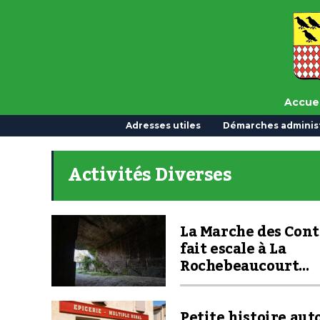
Accuei
Adresses utiles
Démarches administ
Activités Diverses
La Marche des Con
fait escale à La
Rochebeaucourt…
Petite histoire aut