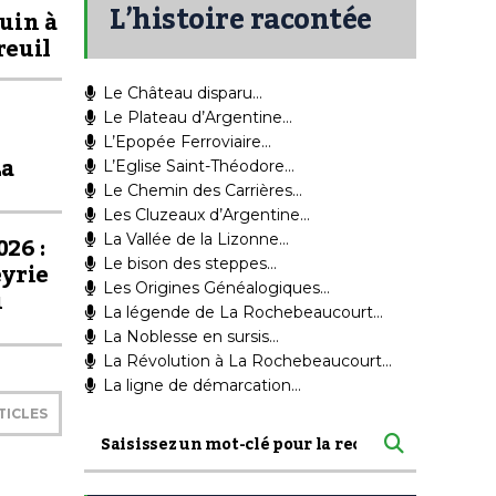
L’histoire racontée
juin à
reuil
Le Château disparu…
Le Plateau d’Argentine…
L’Epopée Ferroviaire…
La
L’Eglise Saint-Théodore…
Le Chemin des Carrières…
Les Cluzeaux d’Argentine…
26 :
La Vallée de la Lizonne…
Le bison des steppes…
eyrie
Les Origines Généalogiques…
u
La légende de La Rochebeaucourt…
La Noblesse en sursis…
La Révolution à La Rochebeaucourt…
La ligne de démarcation…
TICLES