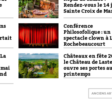
e
Rendez-vous le 14 
Sainte Croix de Ma
ons
Conférence
Philosofolique : un
rtait
spectacle clown à 
Rochebeaucourt
 La
Châteaux en fête 20
le Château de Last
 mai
ouvre ses portes a
ond
printemps
ANCIENS AR