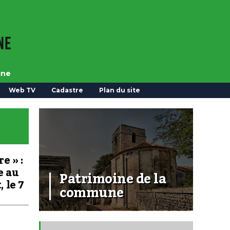
ine
Web TV
Cadastre
Plan du site
e » :
e au
Patrimoine de la
 le 7
commune