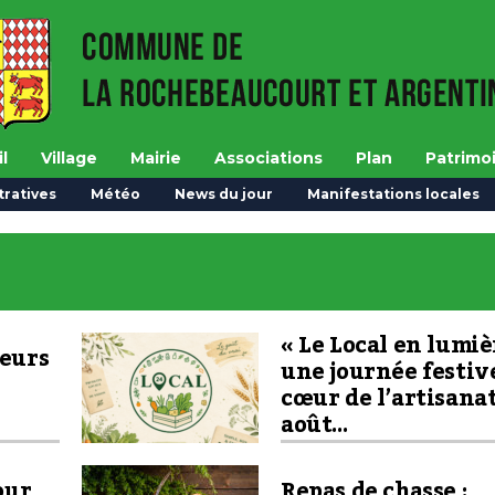
l
Village
Mairie
Associations
Plan
Patrimo
ratives
Météo
News du jour
Manifestations locales
« Le Local en lumièr
teurs
une journée festiv
cœur de l’artisanat,
août…
our
Repas de chasse :