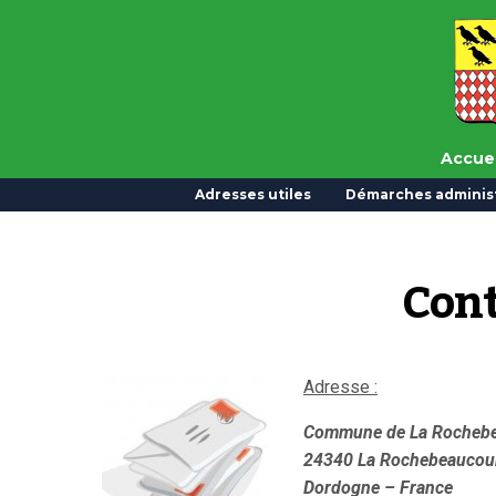
Accuei
Adresses utiles
Démarches administ
Cont
Adresse :
Commune de La Rochebea
24340 La Rochebeaucour
Dordogne – France