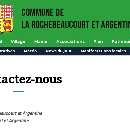
l
Village
Mairie
Associations
Plan
Patrimo
ratives
Météo
News du jour
Manifestations locales
actez-nous
ucourt et Argentine
t et Argentine