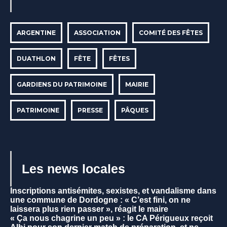
ARGENTINE
ASSOCIATION
COMITÉ DES FÊTES
DUATHLON
FÊTE
FÊTES
GARDIENS DU PATRIMOINE
MAIRIE
PATRIMOINE
PRESSE
PÂQUES
Les news locales
Inscriptions antisémites, sexistes, et vandalisme dans
une commune de Dordogne : « C’est fini, on ne
laissera plus rien passer », réagit le maire
« Ça nous chagrine un peu » : le CA Périgueux reçoit