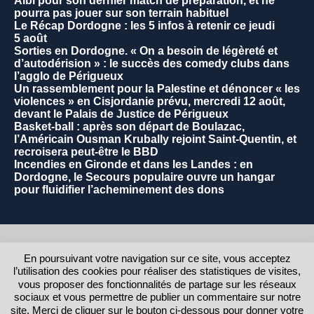
Albi pour son dernier match de préparation, et ne
pourra pas jouer sur son terrain habituel
Le Récap Dordogne : les 5 infos à retenir ce jeudi
5 août
Sorties en Dordogne. « On a besoin de légèreté et
d’autodérision » : le succès des comedy clubs dans
l’agglo de Périgueux
Un rassemblement pour la Palestine et dénoncer « les
violences » en Cisjordanie prévu, mercredi 12 août,
devant le Palais de Justice de Périgueux
Basket-ball : après son départ de Boulazac,
l’Américain Ousman Krubally rejoint Saint-Quentin, et
recroisera peut-être le BBD
Incendies en Gironde et dans les Landes : en
Dordogne, le Secours populaire ouvre un hangar
pour fluidifier l’acheminement des dons
2021 - Commune de La Rochebeaucourt et Argentine.
En poursuivant votre navigation sur ce site, vous acceptez
l’utilisation des cookies pour réaliser des statistiques de visites,
RETOUR AU HAUT DE LA PAGE
vous proposer des fonctionnalités de partage sur les réseaux
sociaux et vous permettre de publier un commentaire sur notre
Contact
site. Merci de cliquer sur le bouton ci-dessous pour donner votre