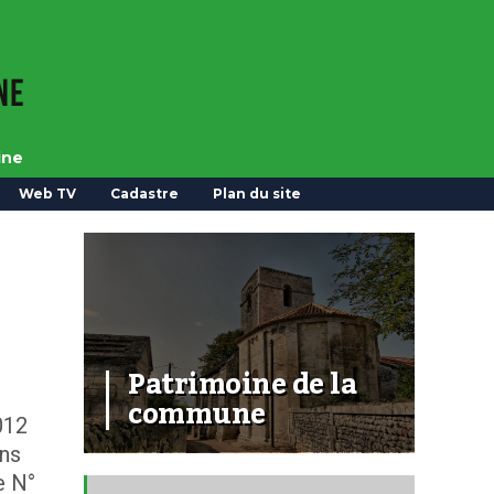
ine
Web TV
Cadastre
Plan du site
Patrimoine de la
commune
012
ens
e N°