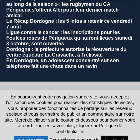
au long de la saison » : les rugbymen du CA
Périgueux s’offrent Albi pour leur dernier match
amical
Le Récap Dordogne : les 5 infos à retenir ce vendredi
7 août
Ligue contre le cancer : les inscriptions pour les
Foulées roses de Périgueux qui auront lieues samedi
3 octobre, sont ouvertes
Dordogne : la préfecture autorise la réouverture du
centre équestre La Cravache, à Trélissac
En Dordogne, un adolescent concentré sur son
téléphone fait une chute dans un ravin
2021 - Commune de La Rochebeaucourt et Argentine.
En poursuivant votre navigation sur ce site, vous acceptez
l’utilisation des cookies pour réaliser des statistiques de visites,
RETOUR AU HAUT DE LA PAGE
vous proposer des fonctionnalités de partage sur les réseaux
sociaux et vous permettre de publier un commentaire sur notre
Contact
site. Merci de cliquer sur le bouton ci-dessous pour donner votre
Informations légales
accord. Pour en savoir plus, cliquer sur Politique de
Wiki
confidentialité.
Admin.