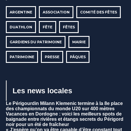
ARGENTINE
ASSOCIATION
COMITÉ DES FÊTES
DUATHLON
FÊTE
FÊTES
GARDIENS DU PATRIMOINE
MAIRIE
PATRIMOINE
PRESSE
PÂQUES
Les news locales
Le Périgourdin Milann Klemenic termine à la 8e place
des championnats du monde U20 sur 400 mètres
Vacances en Dordogne : voici les meilleurs spots de
baignade entre rivières et étangs secrets du Périgord
noir pour un été de fraîcheur
« J’espère qu’on va être capable d’être constant tout