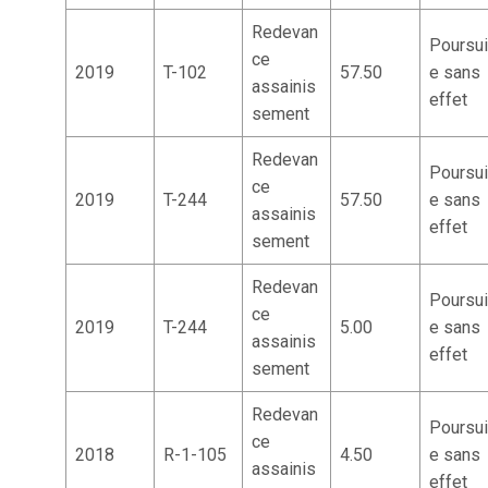
Redevan
Poursui
ce
2019
T-102
57.50
e sans
assainis
effet
sement
Redevan
Poursui
ce
2019
T-244
57.50
e sans
assainis
effet
sement
Redevan
Poursui
ce
2019
T-244
5.00
e sans
assainis
effet
sement
Redevan
Poursui
ce
2018
R-1-105
4.50
e sans
assainis
effet