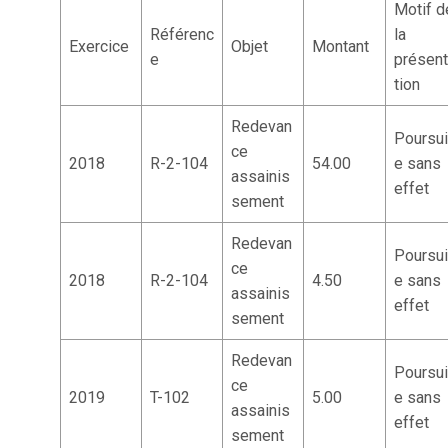
Motif d
Référenc
la
Exercice
Objet
Montant
e
présen
tion
Redevan
Poursui
ce
2018
R-2-104
54.00
e sans
assainis
effet
sement
Redevan
Poursui
ce
2018
R-2-104
4.50
e sans
assainis
effet
sement
Redevan
Poursui
ce
2019
T-102
5.00
e sans
assainis
effet
sement