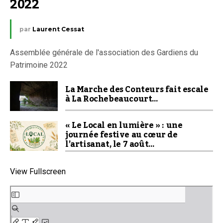
2022
par
Laurent Cessat
Assemblée générale de l'association des Gardiens du
Patrimoine 2022
La Marche des Conteurs fait escale
à La Rochebeaucourt…
« Le Local en lumière » : une
journée festive au cœur de
l’artisanat, le 7 août…
View Fullscreen
Aller
au
contenu
PDF