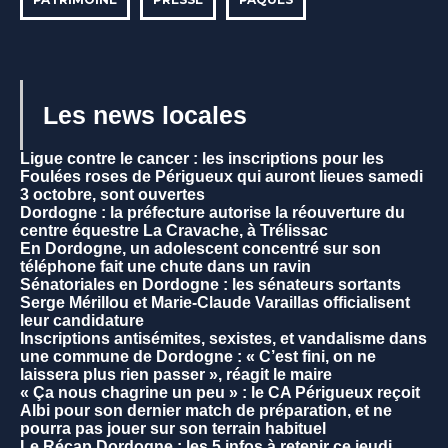
Les news locales
Ligue contre le cancer : les inscriptions pour les
Foulées roses de Périgueux qui auront lieues samedi
3 octobre, sont ouvertes
Dordogne : la préfecture autorise la réouverture du
centre équestre La Cravache, à Trélissac
En Dordogne, un adolescent concentré sur son
téléphone fait une chute dans un ravin
Sénatoriales en Dordogne : les sénateurs sortants
Serge Mérillou et Marie-Claude Varaillas officialisent
leur candidature
Inscriptions antisémites, sexistes, et vandalisme dans
une commune de Dordogne : « C’est fini, on ne
laissera plus rien passer », réagit le maire
« Ça nous chagrine un peu » : le CA Périgueux reçoit
Albi pour son dernier match de préparation, et ne
pourra pas jouer sur son terrain habituel
Le Récap Dordogne : les 5 infos à retenir ce jeudi