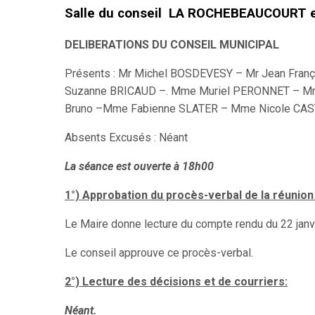
Salle du conseil LA ROCHEBEAUCOURT 
DELIBERATIONS DU CONSEIL MUNICIPAL
Présents : Mr Michel BOSDEVESY – Mr Jean Fran
Suzanne BRICAUD –. Mme Muriel PERONNET – M
Bruno –Mme Fabienne SLATER – Mme Nicole CA
Absents Excusés : Néant
La séance est ouverte à 18h00
1°) Approbation du procès-verbal de la réunion
Le Maire donne lecture du compte rendu du 22 janv
Le conseil approuve ce procès-verbal.
2°) Lecture des décisions et de courriers:
Néant.