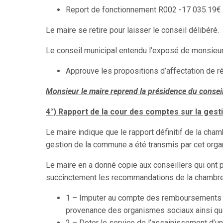
Report de fonctionnement R002 -17 035.19€
Le maire se retire pour laisser le conseil délibéré.
Le conseil municipal entendu l’exposé de monsieur 
Approuve les propositions d’affectation de r
Monsieur le maire reprend la présidence du consei
4°) Rapport de la cour des comptes sur la gest
Le maire indique que le rapport définitif de la ch
gestion de la commune a été transmis par cet org
Le maire en a donné copie aux conseillers qui ont 
succinctement les recommandations de la chambre q
1 – Imputer au compte des remboursements 
provenance des organismes sociaux ainsi que
2 – Doter le service de l’assainissement d’un