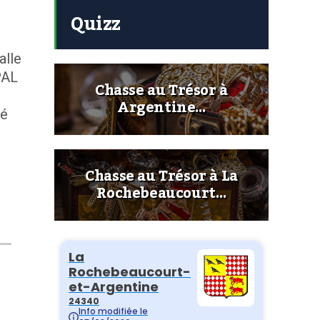
Quizz
lle
PAL
Chasse au Trésor à
Argentine…
sé
Chasse au Trésor à La
s
Rochebeaucourt…