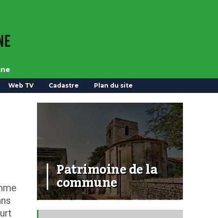
ine
Web TV
Cadastre
Plan du site
Patrimoine de la
commune
omme
ans
urt