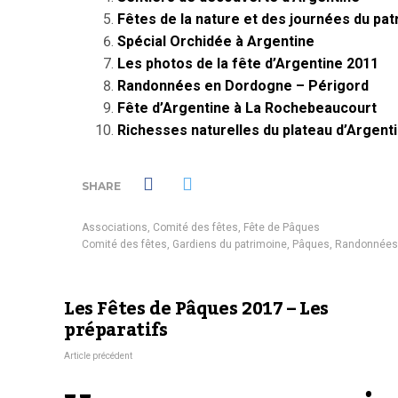
Fêtes de la nature et des journées du pat
Spécial Orchidée à Argentine
Les photos de la fête d’Argentine 2011
Randonnées en Dordogne – Périgord
Fête d’Argentine à La Rochebeaucourt
Richesses naturelles du plateau d’Argent
SHARE
Associations
,
Comité des fêtes
,
Fête de Pâques
Comité des fêtes
,
Gardiens du patrimoine
,
Pâques
,
Randonnées
Les Fêtes de Pâques 2017 – Les
préparatifs
Article précédent