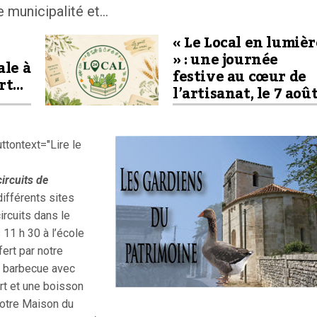
 municipalité et...
« Le Local en lumièr
» : une journée
ale à
festive au cœur de
rt…
l’artisanat, le 7 aoû
tontext="Lire le
circuits de
ifférents sites
rcuits dans le
 11 h 30 à l’école
ert par notre
un barbecue avec
t et une boisson
notre Maison du