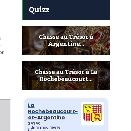
Quizz
Chasse au Trésor à
e
Argentine…
-
 en
Chasse au Trésor à La
Rochebeaucourt…