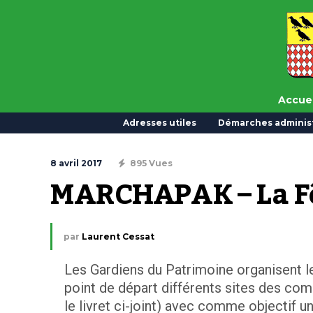
Accuei
Adresses utiles
Démarches administ
8 avril 2017
895 Vues
MARCHAPAK – La Fê
par
Laurent Cessat
Les Gardiens du Patrimoine organisent l
point de départ différents sites des com
le livret ci-joint) avec comme objectif 