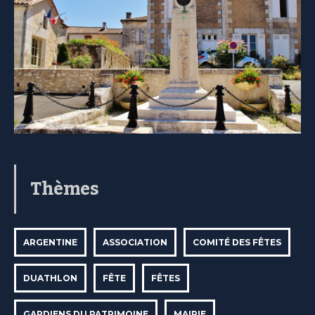
Thèmes
ARGENTINE
ASSOCIATION
COMITÉ DES FÊTES
DUATHLON
FÊTE
FÊTES
GARDIENS DU PATRIMOINE
MAIRIE