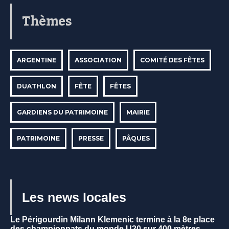
Thèmes
ARGENTINE
ASSOCIATION
COMITÉ DES FÊTES
DUATHLON
FÊTE
FÊTES
GARDIENS DU PATRIMOINE
MAIRIE
PATRIMOINE
PRESSE
PÂQUES
Les news locales
Le Périgourdin Milann Klemenic termine à la 8e place
des championnats du monde U20 sur 400 mètres