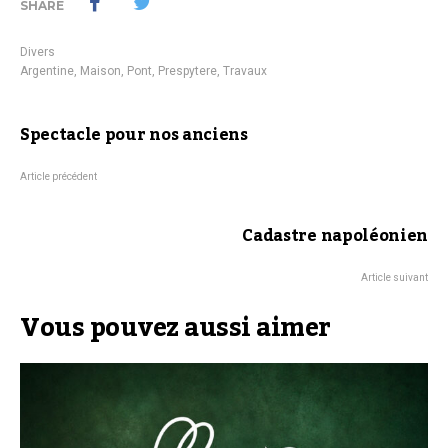
SHARE
Divers
Argentine
,
Maison
,
Pont
,
Prespytere
,
Travaux
Spectacle pour nos anciens
Article précédent
Cadastre napoléonien
Article suivant
Vous pouvez aussi aimer