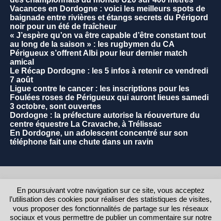
Vacances en Dordogne : voici les meilleurs spots de
baignade entre rivières et étangs secrets du Périgord
noir pour un été de fraîcheur
« J’espère qu’on va être capable d’être constant tout
au long de la saison » : les rugbymen du CA
Périgueux s’offrent Albi pour leur dernier match
amical
Le Récap Dordogne : les 5 infos à retenir ce vendredi
7 août
Ligue contre le cancer : les inscriptions pour les
Foulées roses de Périgueux qui auront lieues samedi
3 octobre, sont ouvertes
Dordogne : la préfecture autorise la réouverture du
centre équestre La Cravache, à Trélissac
En Dordogne, un adolescent concentré sur son
téléphone fait une chute dans un ravin
2021 - Commune de La Rochebeaucourt et Argentine.
En poursuivant votre navigation sur ce site, vous acceptez
l’utilisation des cookies pour réaliser des statistiques de visites,
RETOUR AU HAUT DE LA PAGE
vous proposer des fonctionnalités de partage sur les réseaux
sociaux et vous permettre de publier un commentaire sur notre
Contact