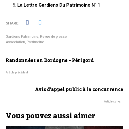
La Lettre Gardiens Du Patrimoine N° 1
SHARE
Gardiens Patrimoine
,
Revue de presse
Association
,
Patrimoine
Randonnées en Dordogne – Périgord
Article précédent
Avis d’appel public à la concurrence
Article suivant
Vous pouvez aussi aimer