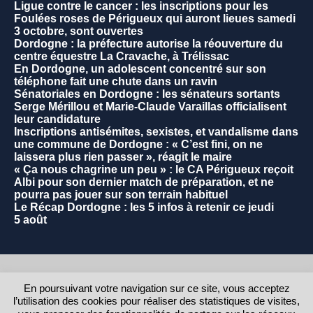
Ligue contre le cancer : les inscriptions pour les
Foulées roses de Périgueux qui auront lieues samedi
3 octobre, sont ouvertes
Dordogne : la préfecture autorise la réouverture du
centre équestre La Cravache, à Trélissac
En Dordogne, un adolescent concentré sur son
téléphone fait une chute dans un ravin
Sénatoriales en Dordogne : les sénateurs sortants
Serge Mérillou et Marie-Claude Varaillas officialisent
leur candidature
Inscriptions antisémites, sexistes, et vandalisme dans
une commune de Dordogne : « C’est fini, on ne
laissera plus rien passer », réagit le maire
« Ça nous chagrine un peu » : le CA Périgueux reçoit
Albi pour son dernier match de préparation, et ne
pourra pas jouer sur son terrain habituel
Le Récap Dordogne : les 5 infos à retenir ce jeudi
5 août
2021 - Commune de La Rochebeaucourt et Argentine.
En poursuivant votre navigation sur ce site, vous acceptez
l’utilisation des cookies pour réaliser des statistiques de visites,
RETOUR AU HAUT DE LA PAGE