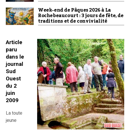
Week-end de Pâques 2026 à La
Rochebeaucourt : 3 jours de fête, de
traditions et de convivialité
Article
paru
dans le
journal
Sud
Ouest
du 2
juin
2009
La toute
jeune