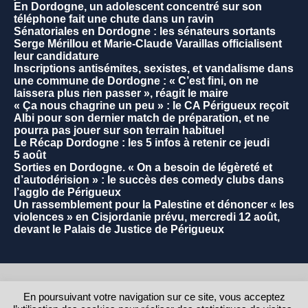
En Dordogne, un adolescent concentré sur son
téléphone fait une chute dans un ravin
Sénatoriales en Dordogne : les sénateurs sortants
Serge Mérillou et Marie-Claude Varaillas officialisent
leur candidature
Inscriptions antisémites, sexistes, et vandalisme dans
une commune de Dordogne : « C’est fini, on ne
laissera plus rien passer », réagit le maire
« Ça nous chagrine un peu » : le CA Périgueux reçoit
Albi pour son dernier match de préparation, et ne
pourra pas jouer sur son terrain habituel
Le Récap Dordogne : les 5 infos à retenir ce jeudi
5 août
Sorties en Dordogne. « On a besoin de légèreté et
d’autodérision » : le succès des comedy clubs dans
l’agglo de Périgueux
Un rassemblement pour la Palestine et dénoncer « les
violences » en Cisjordanie prévu, mercredi 12 août,
devant le Palais de Justice de Périgueux
2021 - Commune de La Rochebeaucourt et Argentine.
En poursuivant votre navigation sur ce site, vous acceptez