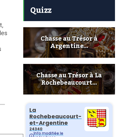
Quizz
t,
les
Chasse au Trésor à
Argentine…
s
Chasse au Trésor à La
s
Rochebeaucourt…