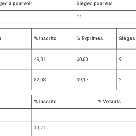
ges à pourvoir
Sièges pourvus
11
x
% Inscrits
% Exprimés
Sièges
49,81
60,83
9
32,08
39,17
2
% Inscrits
% Votants
13,21